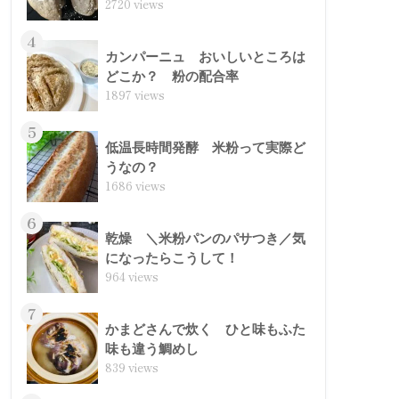
2720 views
4
カンパーニュ おいしいところは
どこか？ 粉の配合率
1897 views
5
低温長時間発酵 米粉って実際ど
うなの？
1686 views
6
乾燥 ＼米粉パンのパサつき／気
になったらこうして！
964 views
7
かまどさんで炊く ひと味もふた
味も違う鯛めし
839 views