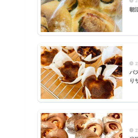
朝
バ
り