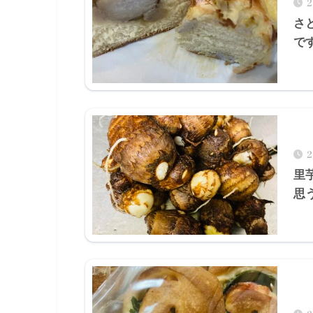
さ
で
里
思