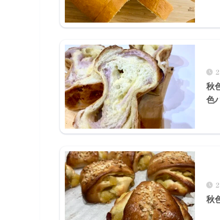
秋
色
秋