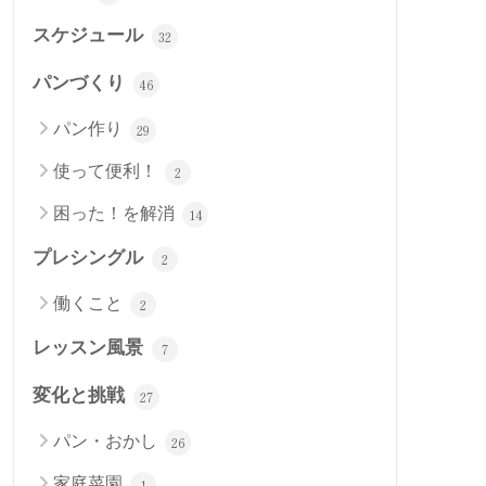
スケジュール
32
パンづくり
46
パン作り
29
使って便利！
2
困った！を解消
14
プレシングル
2
働くこと
2
レッスン風景
7
変化と挑戦
27
パン・おかし
26
家庭菜園
1