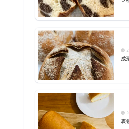
ン
成
表