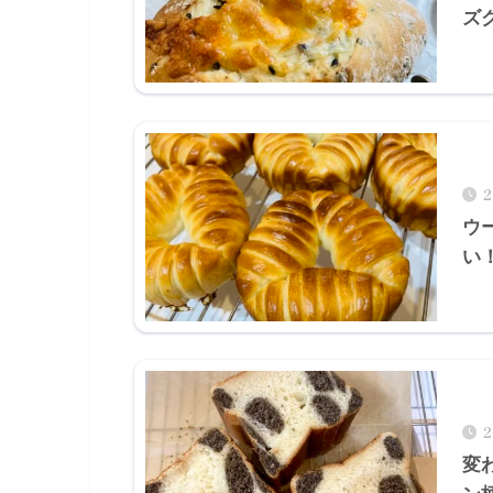
ズ
ウ
い
変