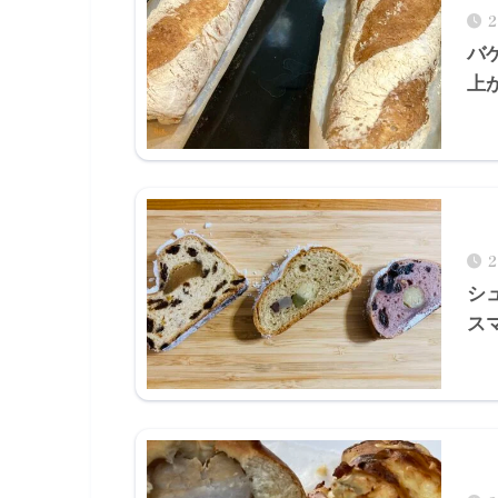
バ
上
シ
ス