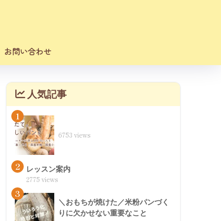
お問い合わせ
人気記事
1
6753 views
2
レッスン案内
2775 views
3
＼おもちが焼けた／米粉パンづく
りに欠かせない重要なこと