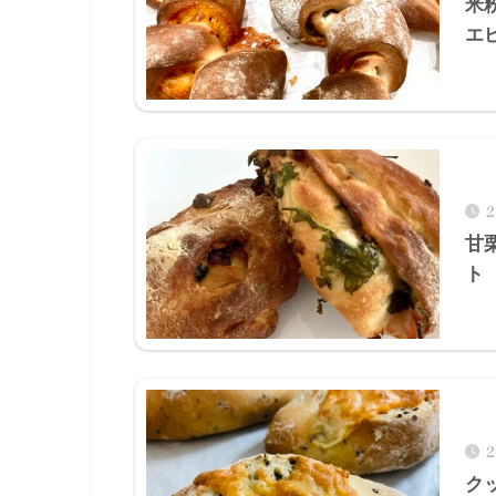
米
エ
甘
ト
ク