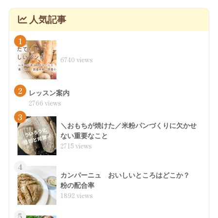
人気記事
1
6740 views
2
レッスン案内
2766 views
3
＼おもちが焼けた／米粉パンづくりに欠かせ
ない重要なこと
2715 views
4
カンパーニュ おいしいところはどこか？
粉の配合率
1892 views
5