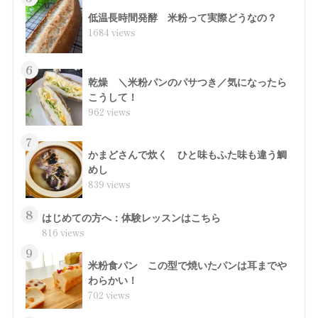
低温長時間発酵 米粉って実際どうなの？
1684 views
6
乾燥 ＼米粉パンのパサつき／気になったら
こうして！
962 views
7
かまどさんで炊く ひと味もふた味も違う鯛
めし
839 views
8
はじめての方へ：体験レッスンはこちら
816 views
9
米粉食パン この型で焼いたパンは耳までや
わらかい！
702 views