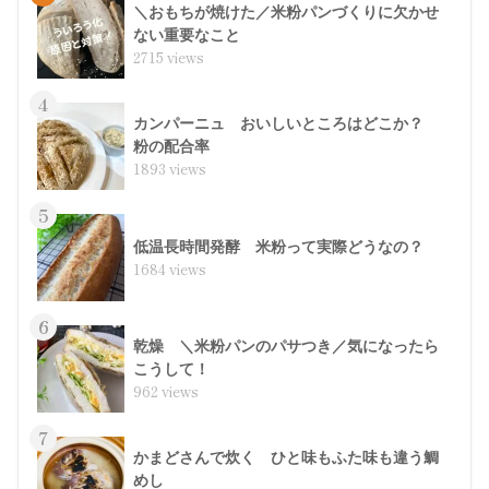
＼おもちが焼けた／米粉パンづくりに欠かせ
ない重要なこと
2715 views
4
カンパーニュ おいしいところはどこか？
粉の配合率
1893 views
5
低温長時間発酵 米粉って実際どうなの？
1684 views
6
乾燥 ＼米粉パンのパサつき／気になったら
こうして！
962 views
7
かまどさんで炊く ひと味もふた味も違う鯛
めし