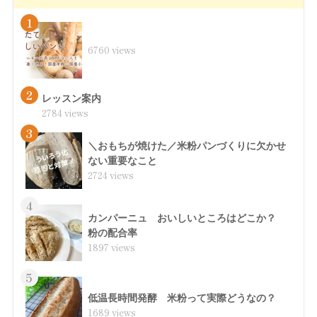
1
6760 views
2
レッスン案内
2784 views
3
＼おもちが焼けた／米粉パンづくりに欠かせ
ない重要なこと
2724 views
4
カンパーニュ おいしいところはどこか？
粉の配合率
1897 views
5
低温長時間発酵 米粉って実際どうなの？
1689 views