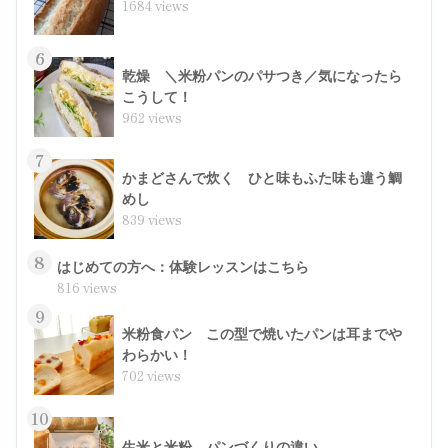
1684 views
6
乾燥 ＼米粉パンのパサつき／気になったら
こうして！
962 views
7
かまどさんで炊く ひと味もふた味も違う鯛
めし
839 views
8
はじめての方へ：体験レッスンはこちら
816 views
9
米粉食パン この型で焼いたパンは耳までや
わらかい！
702 views
10
生米と米粉 パンづくりの違い