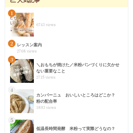
人気記事
1
6743 views
2
レッスン案内
2768 views
3
＼おもちが焼けた／米粉パンづくりに欠かせ
ない重要なこと
2715 views
4
カンパーニュ おいしいところはどこか？
粉の配合率
1893 views
5
低温長時間発酵 米粉って実際どうなの？