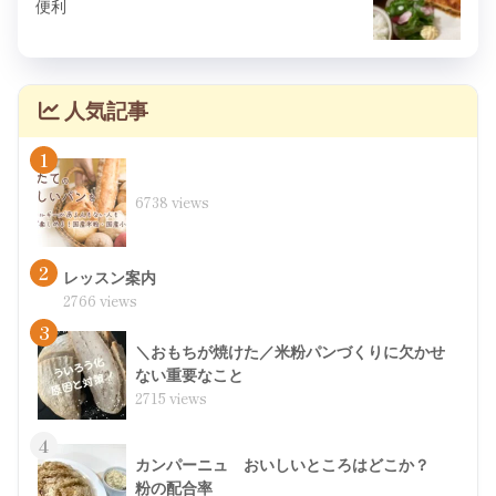
便利
人気記事
1
6738 views
2
レッスン案内
2766 views
3
＼おもちが焼けた／米粉パンづくりに欠かせ
ない重要なこと
2715 views
4
カンパーニュ おいしいところはどこか？
粉の配合率