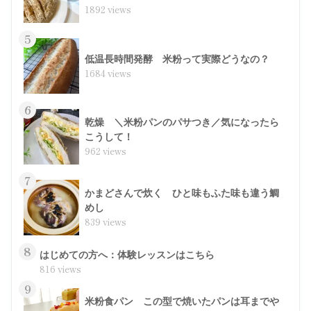
1892 views
5
低温長時間発酵 米粉って実際どうなの？
1684 views
6
乾燥 ＼米粉パンのパサつき／気になったら
こうして！
962 views
7
かまどさんで炊く ひと味もふた味も違う鯛
めし
839 views
8
はじめての方へ：体験レッスンはこちら
816 views
9
米粉食パン この型で焼いたパンは耳までや