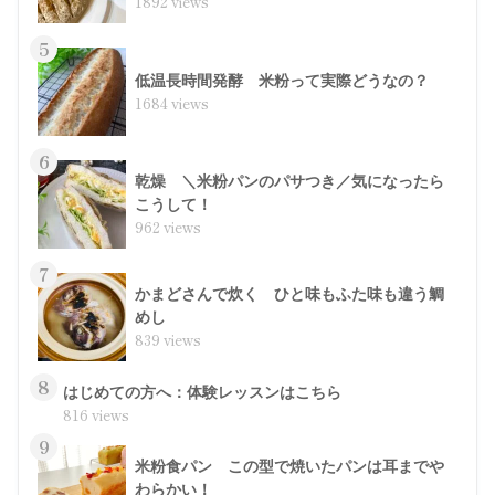
1892 views
5
低温長時間発酵 米粉って実際どうなの？
1684 views
6
乾燥 ＼米粉パンのパサつき／気になったら
こうして！
962 views
7
かまどさんで炊く ひと味もふた味も違う鯛
めし
839 views
8
はじめての方へ：体験レッスンはこちら
816 views
9
米粉食パン この型で焼いたパンは耳までや
わらかい！