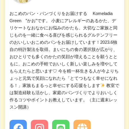
おこめのパン・パンづくりをお届けする Komeladia
Green ”かお”です。 小麦にアレルギーのあるかた、デ
リケートなおなかにお悩みのかたも、大切なご家族と同
じものを一緒に食べる喜びを感じられるグルテンフリー
のおいしいおこめのパンをお届けしています！2023.6独
自の特許製法を取得。まいにちの食の選択肢が広がり、
おひとりでも多くのかたの笑顔が増えることを願うとと
もに、おこめの手軽でおいしく新しい楽しみを増やして
もらえたらと思います♡ 今を精一杯生きる人が今よりち
ょっと元気で笑顔になれたら「とてつもなく幸せになれ
る！」家族もまるっと幸せにする応援をします
教室で
は製造経験も活かし、家庭のパンづくりでよりおいしく
作るコツやポイントお教えしています。（主に週末レッ
スン開講）