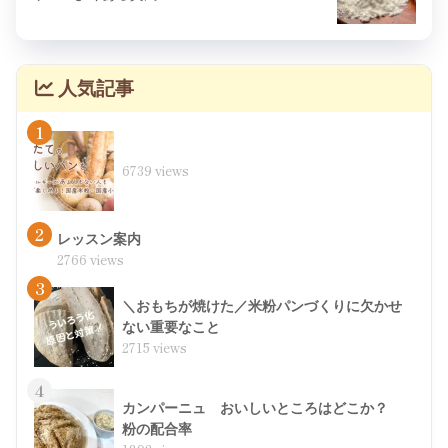
人気記事
1
6739 views
2
レッスン案内
2766 views
3
＼おもちが焼けた／米粉パンづくりに欠かせ
ない重要なこと
2715 views
4
カンパーニュ おいしいところはどこか？
粉の配合率