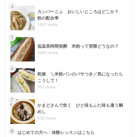
4
カンパーニュ おいしいところはどこか？
粉の配合率
1892 views
5
低温長時間発酵 米粉って実際どうなの？
1684 views
6
乾燥 ＼米粉パンのパサつき／気になったら
こうして！
962 views
7
かまどさんで炊く ひと味もふた味も違う鯛
めし
839 views
8
はじめての方へ：体験レッスンはこちら