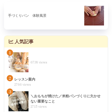
手づくりパン 体験風景
人気記事
1
6738 views
2
レッスン案内
2766 views
3
＼おもちが焼けた／米粉パンづくりに欠かせ
ない重要なこと
2715 views