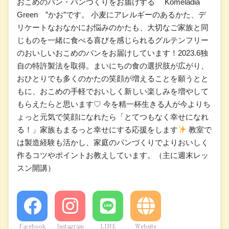
おこめのパン・パンづくりをお届けする Komeladia
Green ”かお”です。 小麦にアレルギーのあるかた、デ
リケートなおなかにお悩みのかたも、大切なご家族と同
じものを一緒に食べる喜びを感じられるグルテンフリー
のおいしいおこめのパンをお届けしています！2023.6独
自の特許製法を取得。まいにちの食の選択肢が広がり、
おひとりでも多くのかたの笑顔が増えることを願うとと
もに、おこめの手軽でおいしく新しい楽しみを増やして
もらえたらと思います♡ 今を精一杯生きる人が今よりち
ょっと元気で笑顔になれたら「とてつもなく幸せになれ
る！」家族もまるっと幸せにする応援をします
教室で
は製造経験も活かし、家庭のパンづくりでよりおいしく
作るコツやポイントお教えしています。（主に週末レッ
スン開講）
Facebook
Instagram
LINE
Website