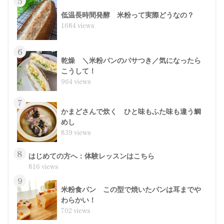
5
低温長時間発酵 米粉って実際どうなの？
1684 views
6
乾燥 ＼米粉パンのパサつき／気になったら
こうして！
964 views
7
かまどさんで炊く ひと味もふた味も違う鯛
めし
839 views
8
はじめての方へ：体験レッスンはこちら
816 views
9
米粉食パン この型で焼いたパンは耳までや
わらかい！
702 views