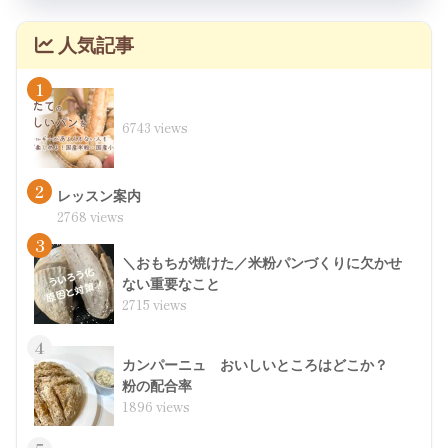
人気記事
1
6743 views
2
レッスン案内
2768 views
3
＼おもちが焼けた／米粉パンづくりに欠かせ
ない重要なこと
2715 views
4
カンパーニュ おいしいところはどこか？
粉の配合率
1896 views