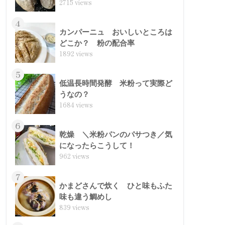
2715 views
4
カンパーニュ おいしいところは
どこか？ 粉の配合率
1892 views
5
低温長時間発酵 米粉って実際ど
うなの？
1684 views
6
乾燥 ＼米粉パンのパサつき／気
になったらこうして！
962 views
7
かまどさんで炊く ひと味もふた
味も違う鯛めし
839 views