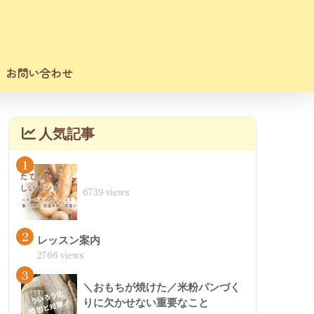
お問い合わせ
人気記事
1
6739 views
2
レッスン案内
2766 views
3
＼おもちが焼けた／米粉パンづく
りに欠かせない重要なこと