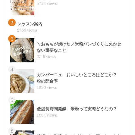
6738 views
2
レッスン案内
2766 views
3
＼おもちが焼けた／米粉パンづくりに欠かせ
ない重要なこと
2715 views
4
カンパーニュ おいしいところはどこか？
粉の配合率
1890 views
5
低温長時間発酵 米粉って実際どうなの？
1684 views
6