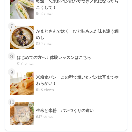
乾燥 ＼米粉パンのパサつき／気になったら
こうして！
962 views
7
かまどさんで炊く ひと味もふた味も違う鯛
めし
839 views
8
はじめての方へ：体験レッスンはこちら
816 views
9
米粉食パン この型で焼いたパンは耳までや
わらかい！
698 views
10
生米と米粉 パンづくりの違い
647 views