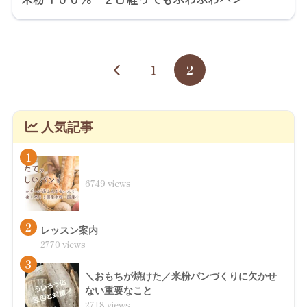
1
2
人気記事
1
6749 views
2
レッスン案内
2770 views
3
＼おもちが焼けた／米粉パンづくりに欠かせ
ない重要なこと
2718 views