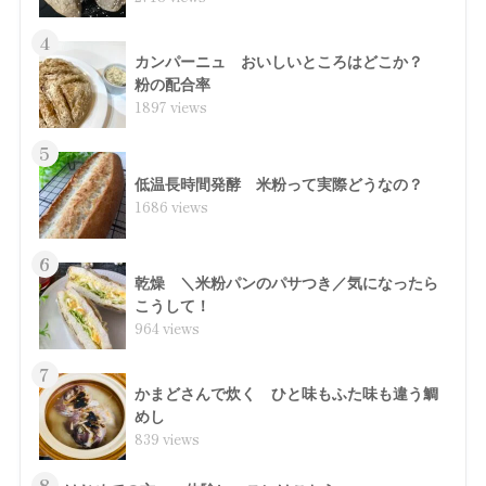
4
カンパーニュ おいしいところはどこか？
粉の配合率
1897 views
5
低温長時間発酵 米粉って実際どうなの？
1686 views
6
乾燥 ＼米粉パンのパサつき／気になったら
こうして！
964 views
7
かまどさんで炊く ひと味もふた味も違う鯛
めし
839 views
8